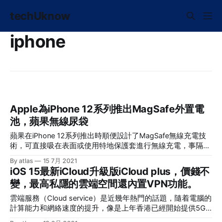
techUknow
iphone
Apple為iPhone 12系列推出MagSafe外置電
池，蘋果無線尿袋
蘋果在iPhone 12系列推出時順便設計了MagSafe無線充電技
術，可直接吸在表面或使用特地保護套進行無線充電，事隔多
月，Apple正式推出了外置電池版的MagSafe，iPhone12系列
By atlas
15 7月 2021
適用。 售價：HKD749 電池容量：1460mAh 外置電模式：最
iOS 15最新iCloud升級版iCloud plus，價錢不
高5W 可在IOS中看到電池量 配合20W以上插頭使用： 最高
變，最高私隱的雲端空間還內置VPN功能。
15W 能夠同時為MagSafe和iPhone充電 當使用插頭並用
Lightning頭插在iPhone時能夠支援反向充電，即可以幫
雲端服務（Cloud service）是近幾年熱門的話題，隨着電腦的
MagSafe電池充電 *並不包括Lightning線和插頭 外觀： * * *
計算能力和網絡速度的提升，像是上年香港已經開始提供5G
購物連結
流動網絡的服務，無論在上下載速度（upload & download