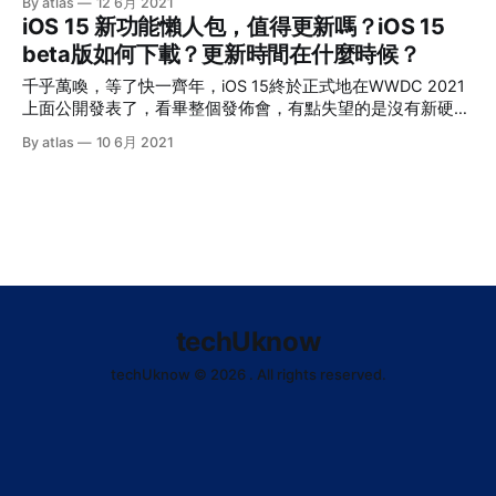
By atlas
12 6月 2021
speed），網絡延遲（ping)，（5G）基站的頻寬提升，加上
iOS 15 新功能懶人包，值得更新嗎？iOS 15
現在已經有不同科技公司共同研發在LTE已經應用的Carrier
beta版如何下載？更新時間在什麼時候？
Aggregation，還有美國版iPhone 12上的毫米波，這些功能都
能夠將整個速度不斷提升。使越來越多用戶使用雲端服務，例
千乎萬喚，等了快一齊年，iOS 15終於正式地在WWDC 2021
如雲端儲存等。 iCloud在2011年的WWDC首次現身，並且在
上面公開發表了，看畢整個發佈會，有點失望的是沒有新硬件
2012年的時候代替mobileme作iOS系統中的雲端服務，小編記
出現，在軟件層面上也聽到不少聲音認為這次的更新「無誠
By atlas
10 6月 2021
得當時的iCloud功能不多，大概只有用過它的電郵功能，經過
意」、「無新意」，事實上作為一個果粉對iOS 15又有什麼看
9年的時間，現在的iCloud帶來了巨大的提升，推出了全新的
法？ Facetime 這次其中一個亮點應該是FaceTime的大更新，
iCloud+。 Q:你知道iCloud是用那個供應商的伺服器嗎？ A:在
應該是疫情的緣故，改版後的FaceTime有點小型zoom的感
2018年前是用Amazon的AWS和Microsoft的Azure，其後把
覺，對需要多人會議的用家絕對有幫助，而且用過FaceTime
Azure換成google的GCP，AWS繼續使用。 Private relay 2021
都知道它的畫質和音質都要比其他軟件好，這應該是原新軟件
的優勢吧。 首先FaceTime加入了空間音訊技術，如果有用開
AirPods Pro/Max應該會知道效果會變成更立體，由2D變3D的
感覺，聽起來像來自通話者在螢幕上身處的位置發出來的感
覺，而且全新的Mic還提高了背景噪音和用户聲音的分離，簡
techUknow
單來說，隔音變好了。在群組 FaceTime時的顯示方式能讓更
多用戶同時顯示在畫面中，而且更可以使用人像模式，令自己
techUknow © 2026 . All rights reserved.
更聚焦。 * * 再者FaceTime現在可以share screen，與朋友分
享你